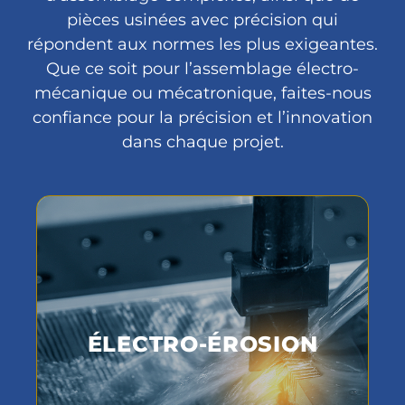
pièces usinées avec précision qui
répondent aux normes les plus exigeantes.
Que ce soit pour l’assemblage électro-
mécanique ou mécatronique, faites-nous
confiance pour la précision et l’innovation
dans chaque projet.
ÉLECTRO-ÉROSION
Services d'électro-érosion de
ÉLECTRO-ÉROSION
précision pour des géométries
complexes et des spécifications
exigeantes dans les pièces